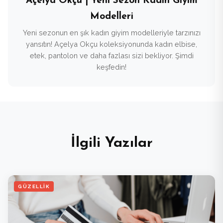
Açelya Okçu | Yeni Sezon Kadın Giyim
Modelleri
Yeni sezonun en şık kadın giyim modelleriyle tarzınızı
yansıtın! Açelya Okçu koleksiyonunda kadın elbise,
etek, pantolon ve daha fazlası sizi bekliyor. Şimdi
keşfedin!
İlgili Yazılar
GÜZELLIK