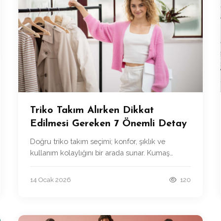
Triko Takım Alırken Dikkat
Edilmesi Gereken 7 Önemli Detay
Doğru triko takım seçimi; konfor, şıklık ve
kullanım kolaylığını bir arada sunar. Kumaş
kalitesinden kalıp yapısına, kullanım amacından
renk seçimine kadar dikkat edilen her detay,
14 Ocak 2026
120
stilinizi bir adım öne taşır.