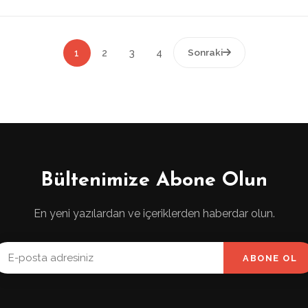
1
2
3
4
Sonraki
Bültenimize Abone Olun
En yeni yazılardan ve içeriklerden haberdar olun.
ABONE OL