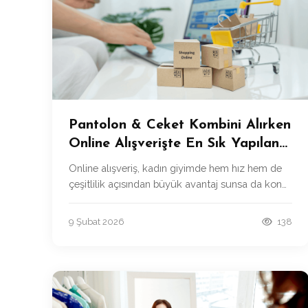
Pantolon & Ceket Kombini Alırken
Online Alışverişte En Sık Yapılan
Hatalar
Online alışveriş, kadın giyimde hem hız hem de
çeşitlilik açısından büyük avantaj sunsa da konu
pantolon & ceket kombini seçimine geldiğinde
yapılan küçük hatalar, ciddi hayal kırıklıklarına
9 Şubat 2026
138
yol açabiliyor.