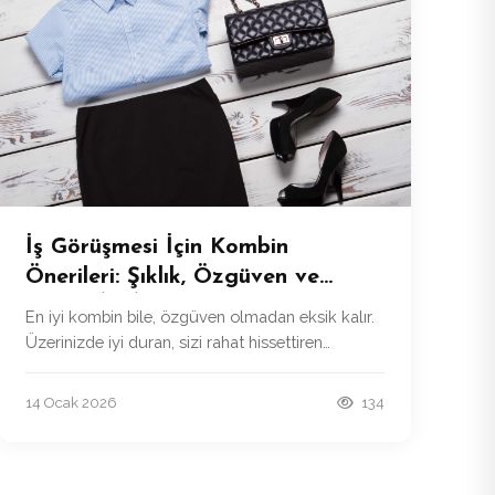
İş Görüşmesi İçin Kombin
Önerileri: Şıklık, Özgüven ve
Doğru İlk İzlenim
En iyi kombin bile, özgüven olmadan eksik kalır.
Üzerinizde iyi duran, sizi rahat hissettiren
parçalar seçtiğinizde duruşunuz da otomatik
olarak değişir.
14 Ocak 2026
134