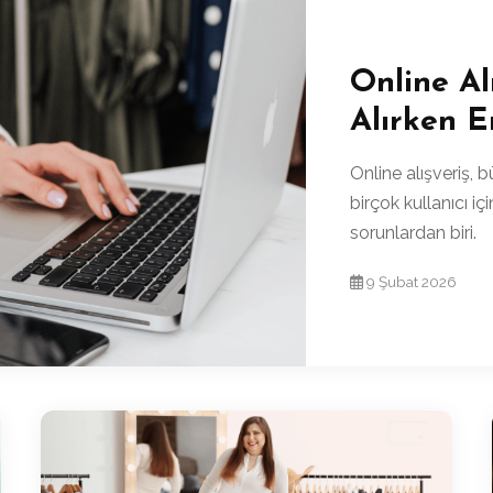
Online Al
Alırken E
Online alışveriş,
birçok kullanıcı i
sorunlardan biri.
9 Şubat 2026