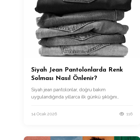
Siyah Jean Pantolonlarda Renk
Solması Nasıl Önlenir?
Siyah jean pantolonlar, doğru bakım
uygulandığında yıllarca ilk günkü şıklığını
koruyabilir. Yıkama sıklığını azaltmak, uygun
deterjan kullanmak, düşük sıcaklıkta yıkamak ve
14 Ocak 2026
116
doğal yollarla kurutmak renk solmasını büyük
ölçüde engeller.