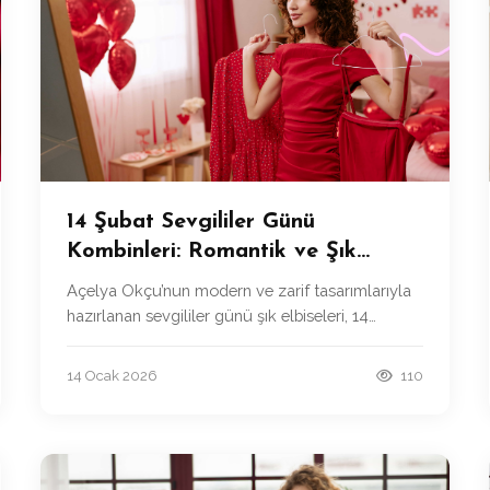
14 Şubat Sevgililer Günü
Kombinleri: Romantik ve Şık
Öneriler
Açelya Okçu’nun modern ve zarif tasarımlarıyla
hazırlanan sevgililer günü şık elbiseleri, 14
Şubat’ta hem romantik hem de unutulmaz bir
görünüm elde etmenizi sağlar.
14 Ocak 2026
110