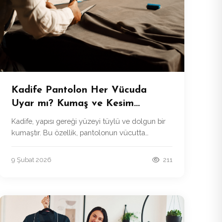
Kadife Pantolon Her Vücuda
Uyar mı? Kumaş ve Kesim
Rehberi
Kadife, yapısı gereği yüzeyi tüylü ve dolgun bir
kumaştır. Bu özellik, pantolonun vücutta
duruşunu doğrudan etkiler.
9 Şubat 2026
211