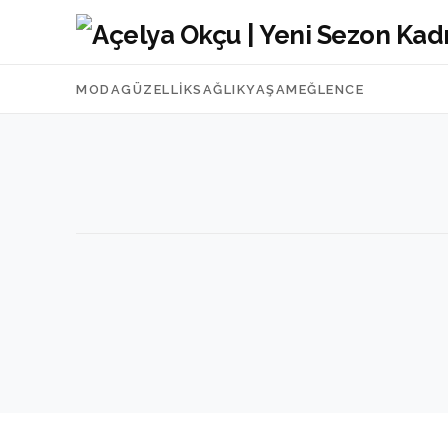
MODA
GÜZELLIK
SAĞLIK
YAŞAM
EĞLENCE