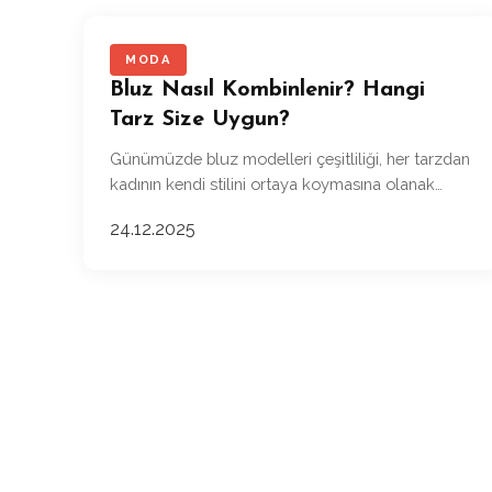
MODA
Bluz Nasıl Kombinlenir? Hangi
Tarz Size Uygun?
Günümüzde bluz modelleri çeşitliliği, her tarzdan
kadının kendi stilini ortaya koymasına olanak
sağlıyor. İster ofiste şık bir görünüm yaratmak
24.12.2025
isteyin, ister günlük hayatta rahat ve modern bir
stil tercih edin; doğru bluz seçimi ve kombinler,
tarzınızı tamamen değiştirebilir.