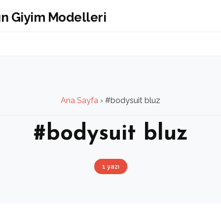
Ana Sayfa
›
#bodysuit bluz
#bodysuit bluz
1 yazı