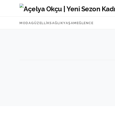
MODA
GÜZELLIK
SAĞLIK
YAŞAM
EĞLENCE