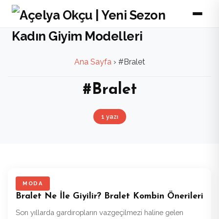
Ana Sayfa
›
#Bralet
#Bralet
1 yazı
MODA
Bralet Ne İle Giyilir? Bralet Kombin Önerileri
Son yıllarda gardıropların vazgeçilmezi haline gelen