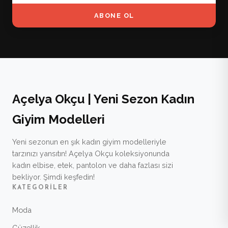
ABONE OL
Açelya Okçu | Yeni Sezon Kadın
Giyim Modelleri
Yeni sezonun en şık kadın giyim modelleriyle
tarzınızı yansıtın! Açelya Okçu koleksiyonunda
kadın elbise, etek, pantolon ve daha fazlası sizi
bekliyor. Şimdi keşfedin!
KATEGORILER
Moda
Güzellik