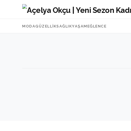
MODA
GÜZELLIK
SAĞLIK
YAŞAM
EĞLENCE