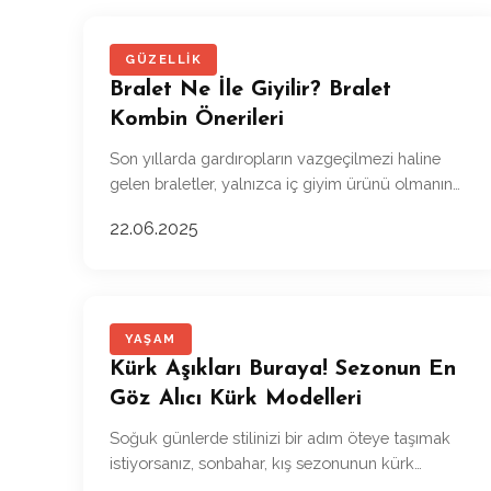
GÜZELLIK
Bralet Ne İle Giyilir? Bralet
Kombin Önerileri
Son yıllarda gardıropların vazgeçilmezi haline
gelen braletler, yalnızca iç giyim ürünü olmanın
çok ötesine geçti.
22.06.2025
YAŞAM
Kürk Aşıkları Buraya! Sezonun En
Göz Alıcı Kürk Modelleri
Soğuk günlerde stilinizi bir adım öteye taşımak
istiyorsanız, sonbahar, kış sezonunun kürk
modelleri tam size göre!