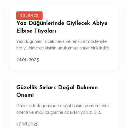
EĞLENCE
Yaz Düğünlerinde Giyilecek Abiye
Elbise Tüyoları
Yaz düğünleri, sıcak hava ve renkli atmosferiyle
her yıl binlerce kişinin unutulmaz anılar biriktirdiği
etkinlikler arasında yer alır.
18.06.2025
Güzellik Sırları: Doğal Bakımın
Önemi
Güzellik kategorisinde doğal bakım yöntemlerinin
önemi ve etkili ipuçlarına odaklanıyoruz. Cilt
bakımı ve doğal ürünler hakkında bilgi edinin.
17.06.2025