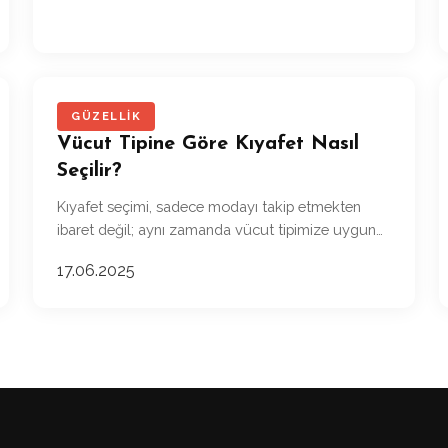
GÜZELLIK
Vücut Tipine Göre Kıyafet Nasıl
Seçilir?
Kıyafet seçimi, sadece modayı takip etmekten
ibaret değil; aynı zamanda vücut tipimize uygun
parçaları seçerek kendimizi daha iyi hissetmemizi
17.06.2025
ve görünümümüzü en iyi şekilde ortaya
koymamızı da sağlar.