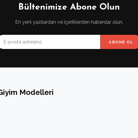
Bültenimize Abone Olun
En yeni yazılardan ve içeriklerden haberdar olun.
ABONE OL
Giyim Modelleri