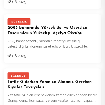
18.06.2025
GÜZELLIK
2025 Baharında Yüksek Bel ve Oversize
Tasarımların Yükselişi: Açelya Okcu’yu
Keşfedin
2025 bahar sezonu, modanın rahattığı ve şıklığı
birleştirdiği bir dönemi işaret ediyor. Bu yıl, özellikle
yüksek bel ve oversize tasarımlar hem şıklığı hem de
18.06.2025
rahatlığı bir arada sunuyor.
EĞLENCE
Tatile Giderken Yanınıza Almanız Gereken
Kıyafet Tavsiyeleri
Yaz tatili, yılın en çok beklenen zaman dilimlerinden biridir.
Güneş, deniz, kumsallar ve yeni keşifler; tatil için yapılan