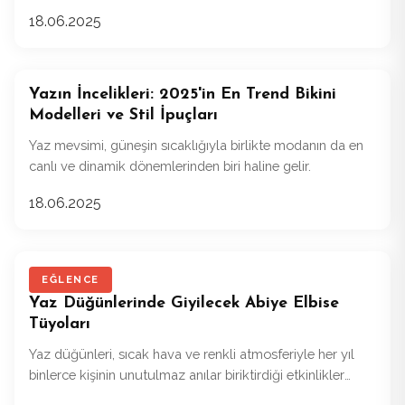
hem şıklığı hem de rahatlığı bir arada sunarak moda
18.06.2025
severlere hitap ediyor.
Yazın İncelikleri: 2025'in En Trend Bikini
Modelleri ve Stil İpuçları
Yaz mevsimi, güneşin sıcaklığıyla birlikte modanın da en
canlı ve dinamik dönemlerinden biri haline gelir.
18.06.2025
EĞLENCE
Yaz Düğünlerinde Giyilecek Abiye Elbise
Tüyoları
Yaz düğünleri, sıcak hava ve renkli atmosferiyle her yıl
binlerce kişinin unutulmaz anılar biriktirdiği etkinlikler
arasında yer alır.