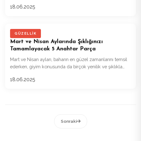
hazırlıklar, her şeyin mükemmel olmasını sağlamak için
18.06.2025
büyük önem taşır.
GÜZELLIK
Mart ve Nisan Aylarında Şıklığınızı
Tamamlayacak 5 Anahtar Parça
Mart ve Nisan ayları, baharın en güzel zamanlarını temsil
ederken, giyim konusunda da birçok yenilik ve şıklıkla
karşımıza çıkıyor. Açelya Okcu’nun koleksiyonları, bu
18.06.2025
dönemin en dikkat çekici ve trend parçalara ev sahipliği
yapıyor.
Sonraki