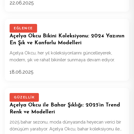
22.06.2025
kumaşlı ofis elbiselerine ve rahat kesimlere bırakır.
EĞLENCE
Açelya Okcu Bikini Koleksiyonu: 2024 Yazının
En Şık ve Konforlu Modelleri
Açelya Okcu, her yıl koleksiyonlarını güncelleyerek,
modern, şık ve rahat bikiniler sunmaya devam ediyor.
18.06.2025
GÜZELLIK
Açelya Okcu ile Bahar Şıklığı: 2025’in Trend
Renk ve Modelleri
2025 bahar sezonu, moda dünyasında heyecan verici bir
dönüşüm yaratıyor. Açelya Okcu, bahar koleksiyonu ile