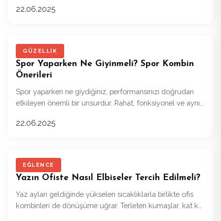
geçti.
22.06.2025
GÜZELLIK
Spor Yaparken Ne Giyinmeli? Spor Kombin
Önerileri
Spor yaparken ne giydiğiniz, performansınızı doğrudan
etkileyen önemli bir unsurdur. Rahat, fonksiyonel ve aynı
zamanda stil sahibi bir görünüm için doğru parçaları
22.06.2025
seçmek oldukça önemlidir.
EĞLENCE
Yazın Ofiste Nasıl Elbiseler Tercih Edilmeli?
Yaz ayları geldiğinde yükselen sıcaklıklarla birlikte ofis
kombinleri de dönüşüme uğrar. Terleten kumaşlar, kat kat
giyinme zorunluluğu ve ağır parçalar yerini daha hafif