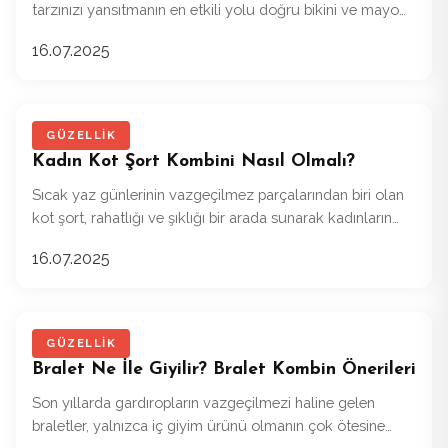
tarzınızı yansıtmanın en etkili yolu doğru bikini ve mayo
seçiminden geçiyor.
16.07.2025
GÜZELLIK
Kadın Kot Şort Kombini Nasıl Olmalı?
Sıcak yaz günlerinin vazgeçilmez parçalarından biri olan
kot şort, rahatlığı ve şıklığı bir arada sunarak kadınların
gardırobunda özel bir yer edinmiştir.
16.07.2025
GÜZELLIK
Bralet Ne İle Giyilir? Bralet Kombin Önerileri
Son yıllarda gardıropların vazgeçilmezi haline gelen
braletler, yalnızca iç giyim ürünü olmanın çok ötesine