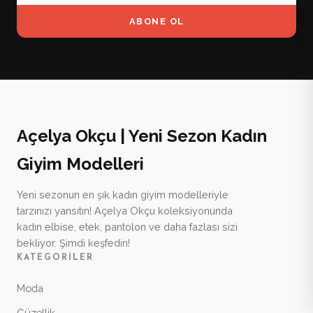
ABONE OL
Açelya Okçu | Yeni Sezon Kadın
Giyim Modelleri
Yeni sezonun en şık kadın giyim modelleriyle
tarzınızı yansıtın! Açelya Okçu koleksiyonunda
kadın elbise, etek, pantolon ve daha fazlası sizi
bekliyor. Şimdi keşfedin!
KATEGORILER
Moda
Güzellik