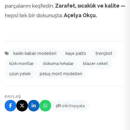
parçalarını keşfedin.
Zarafet, sıcaklık ve kalite —
hepsi tek bir dokunuşta:
Açelya Okçu.
kadın kaban modelleri
kaşe palto
trençkot
kürk montlar
dokuma hırkalar
blazer ceket
uzun yelek
peluş mont modelleri
PAYLAŞ
Linki Kopyala