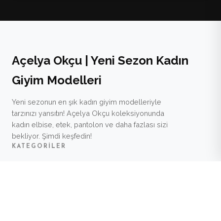
Açelya Okçu | Yeni Sezon Kadın
Giyim Modelleri
Yeni sezonun en şık kadın giyim modelleriyle
tarzınızı yansıtın! Açelya Okçu koleksiyonunda
kadın elbise, etek, pantolon ve daha fazlası sizi
bekliyor. Şimdi keşfedin!
KATEGORILER
Moda
Güzellik
Sağlık
Yaşam