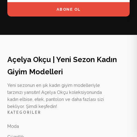
ABONE OL
Açelya Okçu | Yeni Sezon Kadın
Giyim Modelleri
Yeni sezonun en şık kadın giyim modelleriyle
tarzınızı yansıtın! Açelya Okçu koleksiyonunda
kadın elbise, etek, pantolon ve daha fazlası sizi
bekliyor. Şimdi keşfedin!
KATEGORILER
Moda
Güzellik