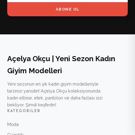
ABONE OL
Açelya Okçu | Yeni Sezon Kadın
Giyim Modelleri
Yeni sezonun en şık kadın giyim modelleriyle
tarzınızı yansıtın! Açelya Okçu koleksiyonunda
kadın elbise, etek, pantolon ve daha fazlası sizi
bekliyor. Şimdi keşfedin!
KATEGORILER
Moda
Güzellik