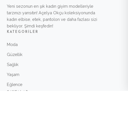
Yeni sezonun en şık kadın giyim modelleriyle
tarzınızı yansıtın! Açelya Okçu koleksiyonunda
kadın elbise, etek, pantolon ve daha fazlası sizi
bekliyor. Şimdi keşfedin!
KATEGORILER
Moda
Güzellik
Sağlık
Yaşam
Eğlence
SAYFALAR
Anasayfa
Hakkında
İletişim