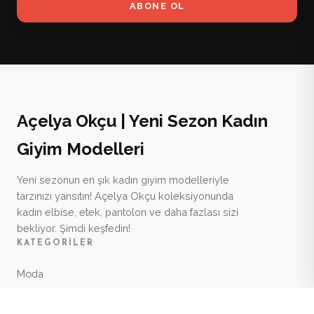
ABONE OL
Açelya Okçu | Yeni Sezon Kadın
Giyim Modelleri
Yeni sezonun en şık kadın giyim modelleriyle
tarzınızı yansıtın! Açelya Okçu koleksiyonunda
kadın elbise, etek, pantolon ve daha fazlası sizi
bekliyor. Şimdi keşfedin!
KATEGORILER
Moda
Güzellik