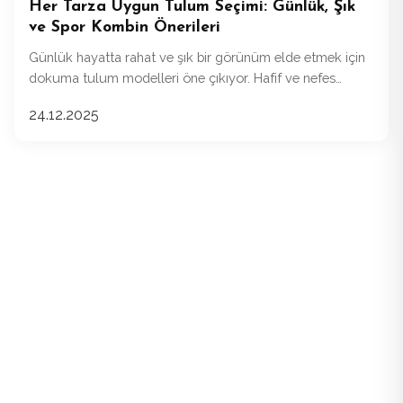
Her Tarza Uygun Tulum Seçimi: Günlük, Şık
ve Spor Kombin Önerileri
Günlük hayatta rahat ve şık bir görünüm elde etmek için
dokuma tulum modelleri öne çıkıyor. Hafif ve nefes
alabilen dokuma kumaşlar, özellikle yaz aylarında
24.12.2025
konforlu bir kullanım sağlıyor.